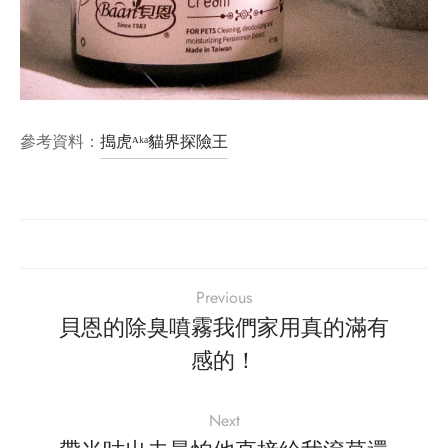
參考資料：
搗虎ᴬᵏᵃ貓界探險王
Previous
貝恩的除臭噴霧我們家用真的滿有
感的！
Next