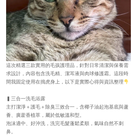
這次精選三款實用的毛孩護理品，針對日常清潔與保養需
求設計，內容包含洗毛精、潔耳液與肉球修護霜。這段時
間我固定使用在搗虎身上，以下是實際心得與資訊整理
▍三合一洗毛浴露
主打潔淨＋護毛＋除臭三效合一，含椰子油起泡基底與蘆
薈、廣藿香植萃，屬於低敏溫和型。
泡沫適中、好沖洗，洗完毛髮蓬鬆柔順，氣味自然不刺
鼻。