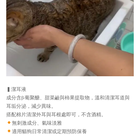
▍潔耳液
成分含β-葡聚醣、甜菜鹼與柿果提取物，溫和清潔耳道與
耳垢分泌，減少異味。
搭配棉片清潔外耳與耳根處即可，不含酒精。
無刺激成分、氣味淡雅
適用貓狗日常清潔或定期預防保養