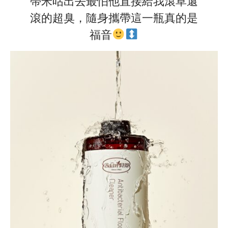
帶米咕出去最怕他直接給我滾草還
滾的超臭，隨身攜帶這一瓶真的是
福音