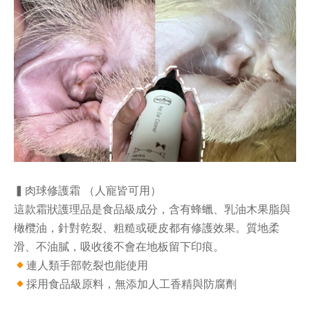
▍肉球修護霜 （人寵皆可用）
這款霜狀護理品是食品級成分，含有蜂蠟、乳油木果脂與
橄欖油，針對乾裂、粗糙或硬皮都有修護效果。質地柔
滑、不油膩，吸收後不會在地板留下印痕。
連人類手部乾裂也能使用
採用食品級原料，無添加人工香精與防腐劑