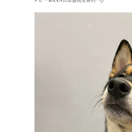
✐☡ ┈𝐁𝐀𝐀𝐍貝恩寵物全系列┈ღᩚ