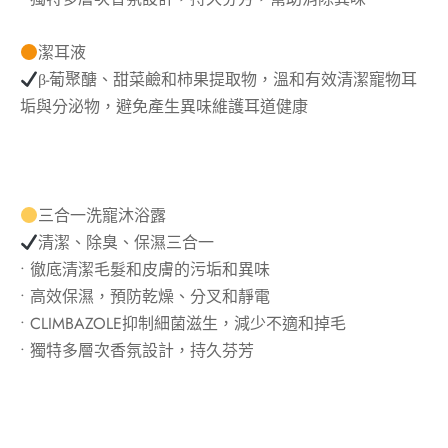
潔耳液
β-葡聚醣、甜菜鹼和柿果提取物，溫和有效清潔寵物耳
垢與分泌物，避免產生異味維護耳道健康
三合一洗寵沐浴露
清潔、除臭、保濕三合一
• 徹底清潔毛髮和皮膚的污垢和異味
• 高效保濕，預防乾燥、分叉和靜電
• CLIMBAZOLE抑制細菌滋生，減少不適和掉毛
• 獨特多層次香氛設計，持久芬芳