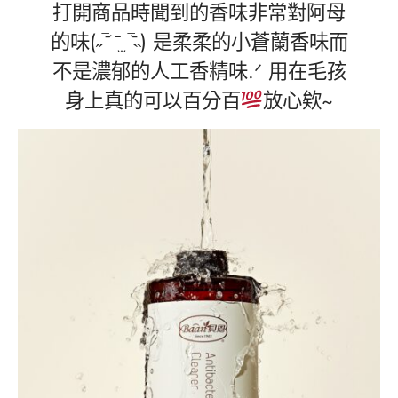
打開商品時聞到的香味非常對阿母
的味(˶‾᷄ ⁻̫ ‾᷅˵) 是柔柔的小蒼蘭香味而
不是濃郁的人工香精味.ᐟ‪‪ 用在毛孩
身上真的可以百分百
放心欸~