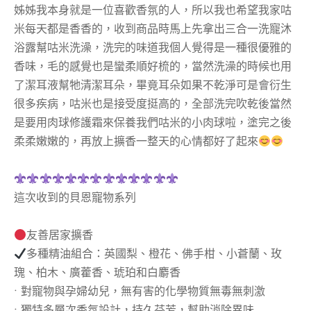
姊姊我本身就是一位喜歡香氛的人，所以我也希望我家咕
米每天都是香香的，收到商品時馬上先拿出三合一洗寵沐
浴露幫咕米洗澡，洗完的味道我個人覺得是一種很優雅的
香味，毛的感覺也是蠻柔順好梳的，當然洗澡的時候也用
了潔耳液幫牠清潔耳朵，畢竟耳朵如果不乾淨可是會衍生
很多疾病，咕米也是接受度挺高的，全部洗完吹乾後當然
是要用肉球修護霜來保養我們咕米的小肉球啦，塗完之後
柔柔嫩嫩的，再放上擴香一整天的心情都好了起來
這次收到的貝恩寵物系列
友善居家擴香
多種精油組合：英國梨、橙花、佛手柑、小蒼蘭、玫
瑰、柏木、廣藿香、琥珀和白麝香
• 對寵物與孕婦幼兒，無有害的化學物質無毒無刺激
• 獨特多層次香氛設計，持久芬芳，幫助消除異味