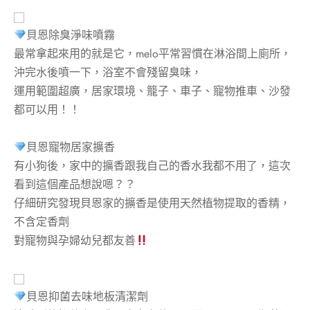
貝恩除臭淨味噴霧
最常拿起來用的就是它，melo平常習慣在淋浴間上廁所，
沖完水後噴一下，浴室不會殘留臭味，
運用範圍超廣，居家環境、籠子、車子、寵物推車、沙發
都可以用！！
貝恩寵物居家擴香
有小狗後，家中的擴香跟我自己的香水我都不用了，這次
看到這個產品想說嗯？？
仔細研究發現貝恩家的擴香是使用天然植物提取的香精，
不含定香劑
對寵物與孕婦幼兒都友善
貝恩抑菌去味地板清潔劑