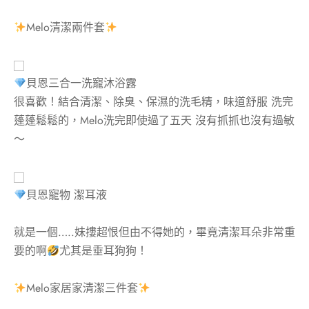
Melo清潔兩件套
貝恩三合一洗寵沐浴露
很喜歡！結合清潔、除臭、保濕的洗毛精，味道舒服 洗完
蓬蓬鬆鬆的，Melo洗完即使過了五天 沒有抓抓也沒有過敏
～
貝恩寵物 潔耳液
就是一個…..妹摟超恨但由不得她的，畢竟清潔耳朵非常重
要的啊
尤其是垂耳狗狗！
Melo家居家清潔三件套