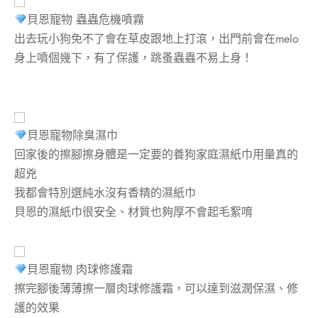
貝恩寵物 蟲蟲危機噴霧
出去玩小狗免不了會在草皮跟地上打滾，出門前會在melo
身上噴個幾下，有了保護，跳蚤蟲蟲不易上身！
貝恩寵物除臭濕巾
回家後的擦腳擦身體是一定要的養狗家庭濕紙巾用量真的
超兇
我都會特別選純水沒有香精的濕紙巾
貝恩的濕紙巾很安全、材質也夠厚不會起毛絮唷
貝恩寵物 肉球修護霜
擦完腳後薄薄擦一層肉球修護霜，可以達到滋潤保濕、修
護的效果