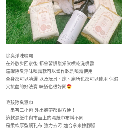
除臭淨味噴霧
在外散步回家後 都會習慣幫棠棠噴乾洗噴霧
這罐除臭淨味噴霧就可以當作乾洗噴霧使用
全身都可以噴灑 以及玩具、床、廁所也都可以使用 保濕
又抗菌的好法寶 味道也很好聞
毛孩除臭濕巾
一串有三小包 外出攜帶都很方便！
這款濕紙巾與市面上的濕紙巾布料不同
是柔軟厚型網孔布 強力去污 適合拿來擦腳腳