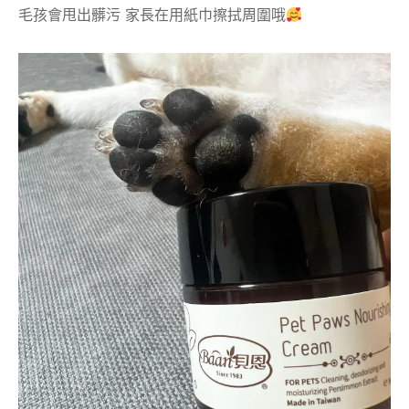
毛孩會甩出髒污 家長在用紙巾擦拭周圍哦