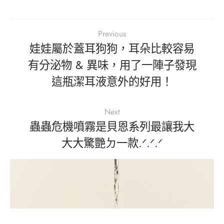
Previous
娃娃屬於蓋耳狗狗，耳朵比較容易
有分泌物 & 異味，用了一陣子發現
這瓶潔耳液意外的好用！
Next
蟲蟲危機噴霧是貝恩系列最讓我大
大大驚艷ㄉ一款.ᐟ‪.ᐟ‪.ᐟ‪