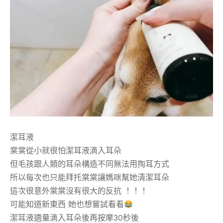
潔耳液
棠棠從小就很怕潔耳液滴入耳朵
但毛孩跟人類的耳朵構造不同無法用掏耳方式
所以每次也只能拜托棠棠讓媽咪幫她清潔耳朵
這次很意外棠棠沒有很大的反抗 ！！！
可能知道新東西 她也想嘗試看看
潔耳液適量滴入耳朵後再按摩30秒後