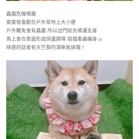
蟲蟲危機噴霧
棠棠很喜歡在戶外草地上大小便
戶外難免會有蟲蟲 所以出門前先噴灑全身
馬上會在表面形成保護屏障 阻擋蚤蟲纏身
味道的話會有天竺葵的清晰氣味哦！