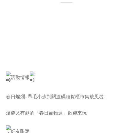
活動情報
春日燦爛~帶毛小孩到關渡碼頭貨櫃市集放風啦！
溫馨又有趣的「春日寵物週」歡迎來玩
好友限定