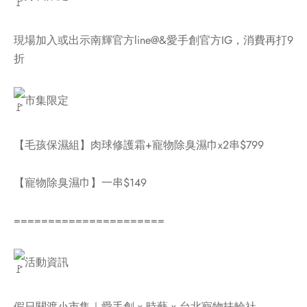
現場加入或出示南輝官方line@&愛手創官方IG，消費再打9
折
市集限定
【毛孩保濕組】肉球修護霜+寵物除臭濕巾x2串$799
【寵物除臭濕巾】一串$149
======================
活動資訊
假日關渡小市集｜愛手創 x 時藝 x 台北寵物扶輪社