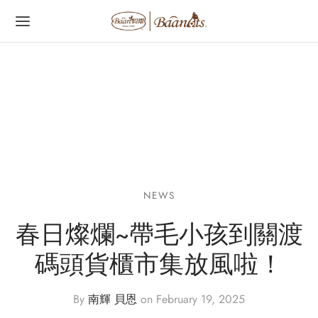
字:
NEWS
春日燦爛~帶毛小孩到關渡
碼頭貨櫃市集放風啦！
By
南輝 貝恩
on
February 19, 2025