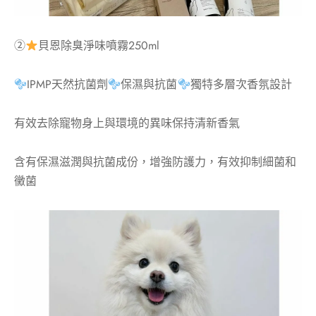
②
貝恩除臭淨味噴霧250ml
IPMP天然抗菌劑
保濕與抗菌
獨特多層次香氛設計
有效去除寵物身上與環境的異味保持清新香氣
含有保濕滋潤與抗菌成份，增強防護力，有效抑制細菌和
黴菌