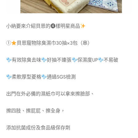
小納要來介紹貝恩的❹樣明星商品
①
貝恩寵物除臭濕巾30抽×3包（串）
有效除臭去味
好抽不連張
保濕度UP
不易破
柔軟厚型菱格
通過SGS檢測
出門在外必備的濕紙巾可以拿來擦臉部、
擦四肢、擦屁屁、擦全身，
添加抗菌成份及食品級保存劑