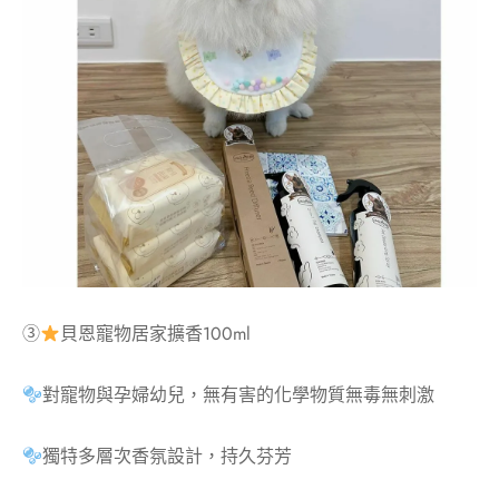
③
貝恩寵物居家擴香100ml
對寵物與孕婦幼兒，無有害的化學物質無毒無刺激
獨特多層次香氛設計，持久芬芳