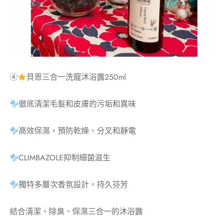
④
貝恩三合一洗寵沐浴露250ml
徹底清潔毛髮和皮膚的污垢和異味
高效保濕，預防乾燥、分叉和靜電
CLIMBAZOLE抑制細菌滋生
獨特多層次香氛設計，持久芬芳
結合清潔、除臭、保濕三合一的沐浴露