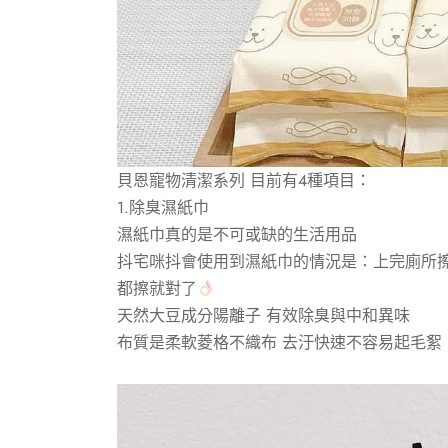
貝恩寵物清潔系列 目前有4種項目：
1.除臭濕紙巾
濕紙巾真的是不可或缺的生活用品
抖宅咪抖會使用到濕紙巾的情況是：上完廁所擦
都擦就對了
天然大豆成分陽離子 有效除臭與中和異味
布質是柔軟菱格不織布 去汙快速不容易起毛絮