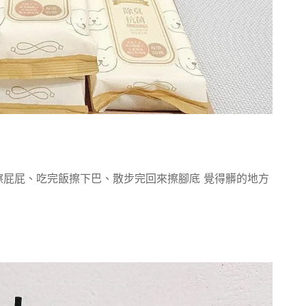
屁屁、吃完飯擦下巴、散步完回來擦腳底 覺得髒的地方