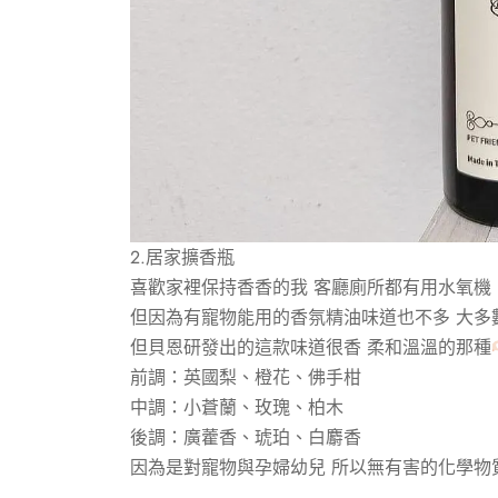
2.居家擴香瓶
喜歡家裡保持香香的我 客廳廁所都有用水氧機
但因為有寵物能用的香氛精油味道也不多 大多
但貝恩研發出的這款味道很香 柔和溫溫的那種
前調：英國梨、橙花、佛手柑
中調：小蒼蘭、玫瑰、柏木
後調：廣藿香、琥珀、白麝香
因為是對寵物與孕婦幼兒 所以無有害的化學物