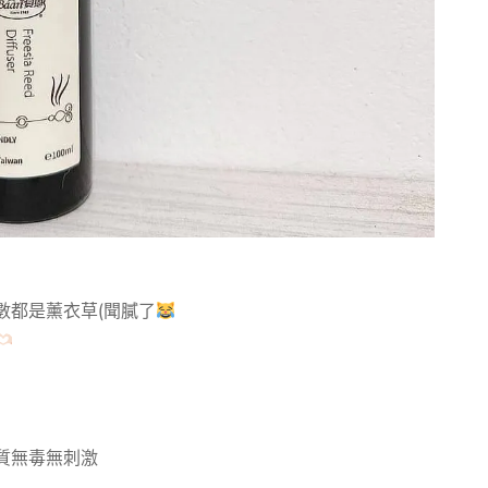
數都是薰衣草(聞膩了
質無毒無刺激