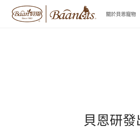
關於貝恩寵物
貝恩研發