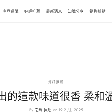
產品選購
好評推薦
最新消息
知識分享
銷售據點
好評推薦
出的這款味道很香 柔和
By
南輝 貝恩
on
19 2 月, 2025