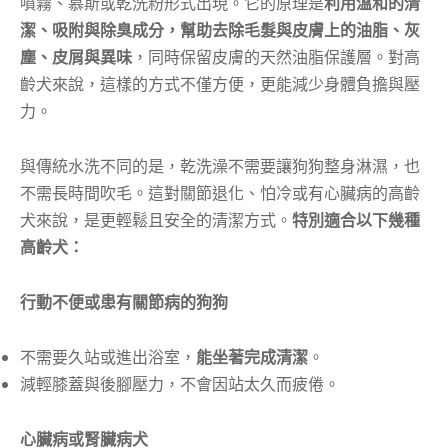
噴霧、慕斯或乾洗粉形式出現。它的原理是
利用溫和的清
潔、吸附與除臭成分，幫助去除毛髮與皮膚上的油脂、灰
塵、皮屑與異味
，同時保留皮膚的天然油脂保護層。對高
齡犬來說，這樣的方式不僅方便，更能減少身體負擔與壓
力。
與傳統水洗不同的是，乾洗澡不需要讓狗狗整身淋濕，也
不需長時間吹毛。這對關節退化、怕冷或有心臟病的高齡
犬來說，是更輕鬆且安全的清潔方式。
特別適合以下幾種
高齡犬：
行動不便或患有關節病的狗狗
不需要久站或進出浴室，
能坐著完成清潔
。
減輕膝蓋與後腳壓力，不會因站太久而疲倦。
心臟病或腎臟病犬