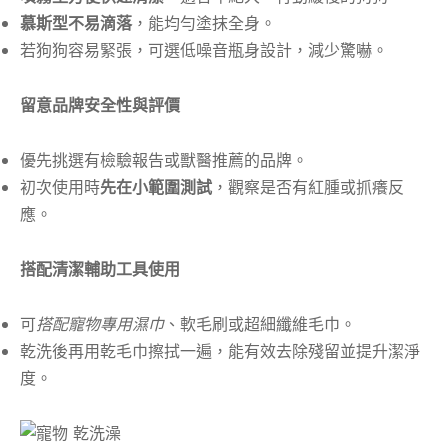
慕斯型不易滴落
，能均勻塗抹全身。
若狗狗容易緊張，可選低噪音瓶身設計，減少驚嚇。
留意品牌安全性與評價
優先挑選有檢驗報告或獸醫推薦的品牌。
初次使用時
先在小範圍測試
，觀察是否有紅腫或抓癢反
應。
搭配清潔輔助工具使用
可
搭配寵物專用濕巾
、軟毛刷或超細纖維毛巾。
乾洗後再用乾毛巾擦拭一遍，能有效去除殘留並提升潔淨
度。