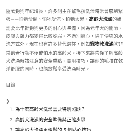
隨著狗狗年紀增長，許多飼主在幫毛孩洗澡時常會感到緊
張——怕牠滑倒、怕牠受涼、怕牠太累。
高齡犬洗澡
的確
需要比年輕狗狗更多的耐心與準備，因為老年犬的關節、
皮膚與體力都變得比較脆弱。不過別擔心，除了傳統的水
洗方式外，現在也有許多替代選擇，例如
寵物乾洗澡
就非
常適合行動不便或怕水的高齡犬。接下來將帶你了解高齡
犬洗澡時該注意的安全重點、實用技巧，讓你的毛孩在乾
淨舒服的同時，也能放鬆享受洗澡時光。
目錄
❯
為什麼高齡犬洗澡需要特別照顧？
高齡犬洗澡的安全準備與正確步驟
讓高齡犬洗澡更輕鬆的 5 個貼心技巧