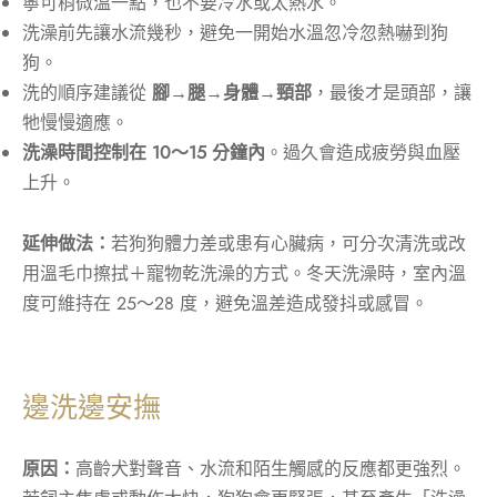
寧可稍微溫一點，也不要冷水或太熱水。
洗澡前先讓水流幾秒，避免一開始水溫忽冷忽熱嚇到狗
狗。
洗的順序建議從
腳→腿→身體→頸部
，最後才是頭部，讓
牠慢慢適應。
洗澡時間控制在 10～15 分鐘內
。過久會造成疲勞與血壓
上升。
延伸做法：
若狗狗體力差或患有心臟病，可分次清洗或改
用溫毛巾擦拭＋寵物乾洗澡的方式。冬天洗澡時，室內溫
度可維持在 25～28 度，避免溫差造成發抖或感冒。
邊洗邊安撫
原因：
高齡犬對聲音、水流和陌生觸感的反應都更強烈。