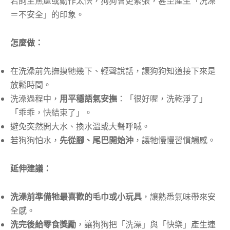
若飼主焦慮或動作太快，狗狗會更緊張，甚至產生「洗澡
＝不安全」的印象。
怎麼做：
在洗澡前先撫摸牠幾下、輕聲說話，讓狗狗知道接下來是
放鬆時間。
洗澡過程中，
用平穩語氣安撫
：「很好喔，洗乾淨了」
「乖乖，快結束了」。
避免突然開大水、換水溫或大聲呼喊。
若狗狗怕水，
先從腳、尾巴開始沖
，讓牠慢慢習慣觸感。
延伸建議：
洗澡前準備牠最喜歡的毛巾或小玩具
，讓熟悉氣味帶來安
全感。
洗完後給零食獎勵
，讓狗狗把「洗澡」與「快樂」產生連