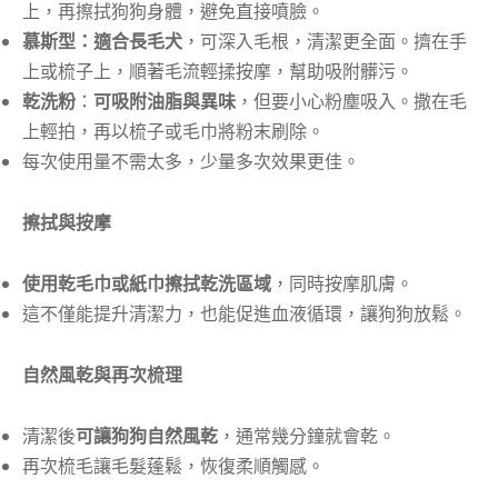
上，再擦拭狗狗身體，避免直接噴臉。
慕斯型：適合長毛犬
，可深入毛根，清潔更全面。擠在手
上或梳子上，順著毛流輕揉按摩，幫助吸附髒污。
乾洗粉
：
可吸附油脂與異味
，但要小心粉塵吸入。撒在毛
上輕拍，再以梳子或毛巾將粉末刷除。
每次使用量不需太多，少量多次效果更佳。
擦拭與按摩
使用乾毛巾或紙巾擦拭乾洗區域
，同時按摩肌膚。
這不僅能提升清潔力，也能促進血液循環，讓狗狗放鬆。
自然風乾與再次梳理
清潔後
可讓狗狗自然風乾
，通常幾分鐘就會乾。
再次梳毛讓毛髮蓬鬆，恢復柔順觸感。