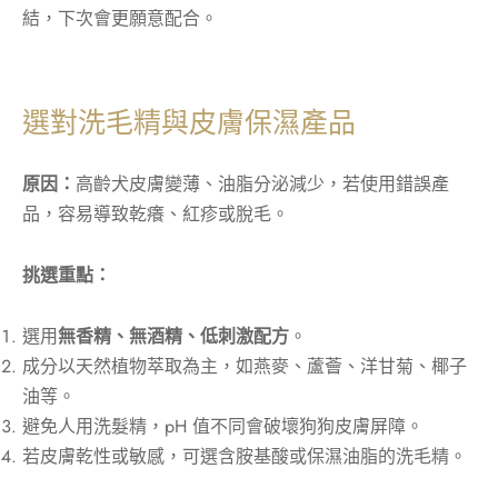
結，下次會更願意配合。
選對洗毛精與皮膚保濕產品
原因：
高齡犬皮膚變薄、油脂分泌減少，若使用錯誤產
品，容易導致乾癢、紅疹或脫毛。
挑選重點：
選用
無香精、無酒精、低刺激配方
。
成分以天然植物萃取為主，如燕麥、蘆薈、洋甘菊、椰子
油等。
避免人用洗髮精，pH 值不同會破壞狗狗皮膚屏障。
若皮膚乾性或敏感，可選含胺基酸或保濕油脂的洗毛精。