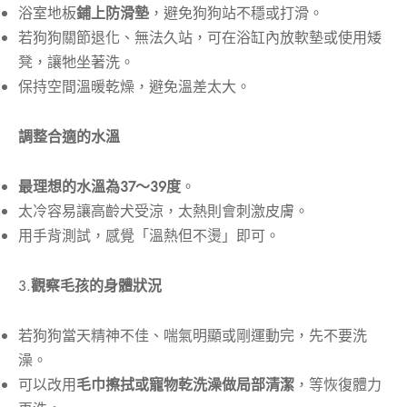
浴室地板
鋪上防滑墊
，避免狗狗站不穩或打滑。
若狗狗關節退化、無法久站，可在浴缸內放軟墊或使用矮
凳，讓牠坐著洗。
保持空間溫暖乾燥，避免溫差太大。
調整合適的水溫
最理想的水溫為37～39度
。
太冷容易讓高齡犬受涼，太熱則會刺激皮膚。
用手背測試，感覺「溫熱但不燙」即可。
3.
觀察毛孩的身體狀況
若狗狗當天精神不佳、喘氣明顯或剛運動完，先不要洗
澡。
可以改用
毛巾擦拭或寵物乾洗澡做局部清潔
，等恢復體力