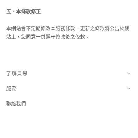
五、本條款修正
本網站會不定期修改本服務條款，更新之條款將公告於網
站上，您同意一併遵守修改後之條款。
了解貝恩
服務
聯絡我們
南輝企業股份有限公司
地址：台北市中山區松江路70巷3-1號
統編：15273204